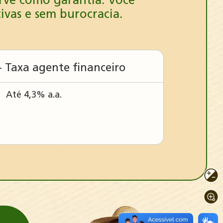
erve como garantia. Você
vas e sem burocracia.
+ Taxa agente financeiro
Até 4,3% a.a.