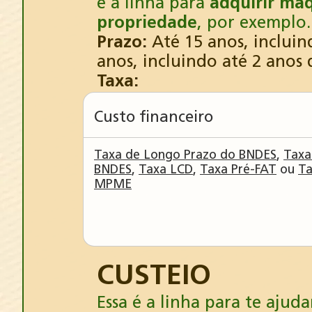
é a linha para
adquirir máq
propriedade
, por exemplo.
Prazo:
Até 15 anos, incluin
anos, incluindo até 2 anos
Taxa:
Custo financeiro
Taxa de Longo Prazo do BNDES
,
Taxa
BNDES
,
Taxa LCD
,
Taxa Pré-FAT
ou
Ta
MPME
CUSTEIO
Essa é a linha para te aju