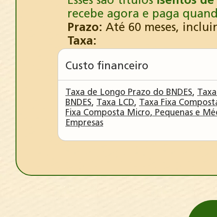
Esses são títulos
isentos de
recebe agora e paga quando
Prazo:
Até 60 meses, inclui
Taxa:
Custo financeiro
Taxa de Longo Prazo do BNDES
,
Taxa
BNDES
,
Taxa LCD
,
Taxa Fixa Compost
Fixa Composta Micro, Pequenas e Mé
Empresas