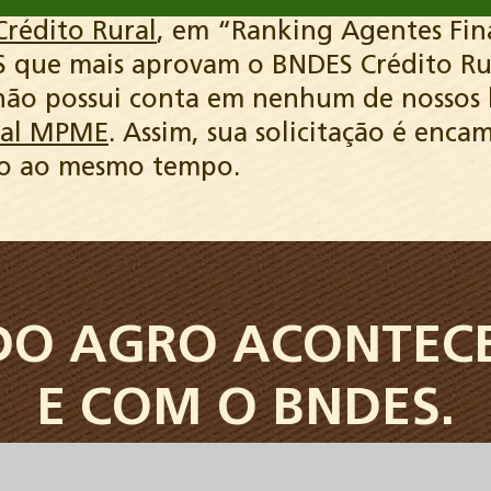
rédito Rural
, em “Ranking Agentes Fin
S que mais aprovam o BNDES Crédito Rur
ão possui conta em nenhum de nossos ba
nal MPME
. Assim, sua solicitação é enca
do ao mesmo tempo.
DO AGRO
ACONTECE
E COM O BNDES.