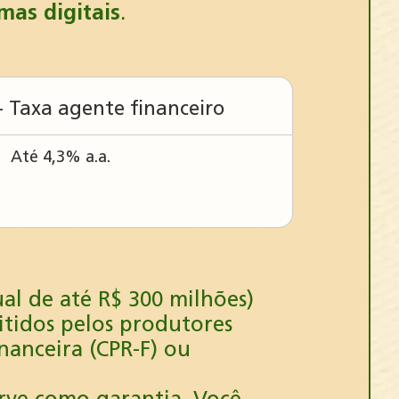
rmas digitais
.
+ Taxa agente financeiro
Até 4,3% a.a.
al de até R$ 300 milhões)
itidos pelos produtores
nanceira (CPR-F) ou