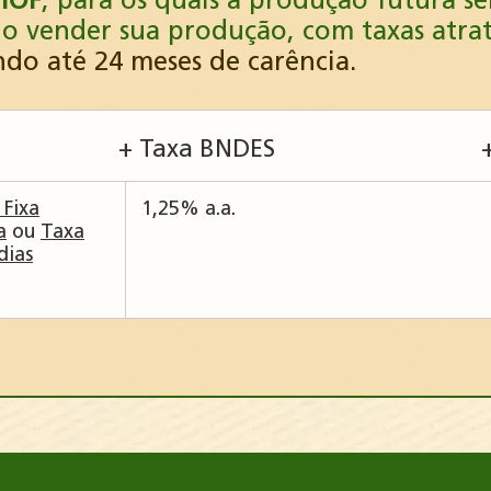
 IOF
, para os quais a produção futura s
 vender sua produção, com taxas atrati
ndo até 24 meses de carência.
+ Taxa BNDES
 Fixa
1,25% a.a.
a
ou
Taxa
dias